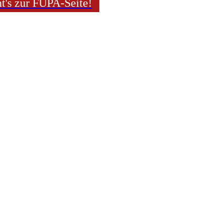
ht's zur FUPA-Seite!
auf Instagram vertreten! Hier gehts zur Seite:
//www.instagram.com/tsvdjk_johanniskirchen/
haft
-
Vereinsleben
-
Impressum / Datenschutz